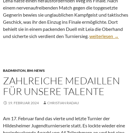
Lena hatte einen herausfordernden Weg ins Finale. Nach
einem nervenaufreibenden Match gegen die topgesetzte
Gegnerin bewies sie unglaublichen Kampfgeist und taktisches
Geschick, was ihr den Einzug ins Finale ermöglichte. Dort
behielt sie in einem packenden Duell mit Leia die Oberhand
Erfolgreicher Rangli
und sicherte sich verdient den Turniersieg.
weiterlesen
→
BADMINTON
,
BM: NEWS
ZAHLREICHE MEDAILLEN
FÜR UNSERE TALENTE
19. FEBRUAR 2024
CHRISTIAN RADAU
Am 17. Februar fand das vierte und letzte Turnier der
Hildesheimer Jugendturnierserie statt. Es lockte wieder eine
beeindruckende Anzahl von 44 Teilnehmern an und bot eine