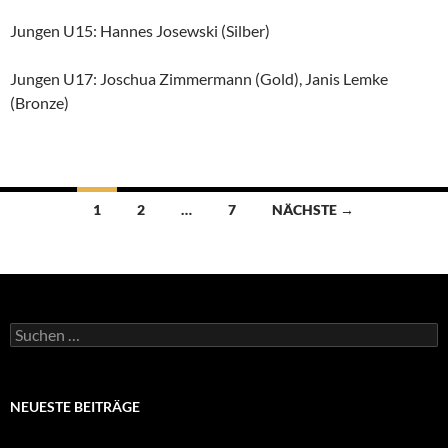
Jungen U15: Hannes Josewski (Silber)
Jungen U17: Joschua Zimmermann (Gold), Janis Lemke
(Bronze)
Beitragsnavigation
1
2
…
7
NÄCHSTE →
Suchen
nach:
NEUESTE BEITRÄGE