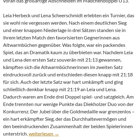
voran das großartige Abschneiden im Mädchendoppel U13.
Leia Herbeck und Lena Scheerschmidt erlebten ein Turnier, das
sie wohl nie vergessen werden. Nach einem deutlichen Sieg
und einer knappen Niederlage in drei Sätzen standen sie in
ihrem letzten Match den favorisierten Gegnerinnen aus
Altwarmbüchen gegenüber. Was folgte, war ein packendes
Spiel, das an Dramatik kaum zu überbieten war. Nachdem Leia
und Lena den ersten Satz souverän mit 21:13 gewannen,
kämpften sich die Altwarmbüchnerinnen im zweiten Satz
eindrucksvoll zurück und entschieden diesen knapp mit 21:18
für sich. Auch der letzte Satz war hart umkämpft und ging
schließlich denkbar knapp mit 21:19 an Leia und Lena.
Dadurch waren am Ende drei Doppel spiel- und satzgleich. Am
Ende trennten nur wenige Punkte das Diekholzer Duo von der
Konkurrenz. Der Jubel über die Goldmedaille war grenzenlos –
ein hart erkämpfter Sieg, der das Durchhaltevermögen und
den beeindruckenden Zusammenhalt der beiden Spielerinnen
Goldener Erfolg und packende Spiele
unterstrich.
weiterlesen
→