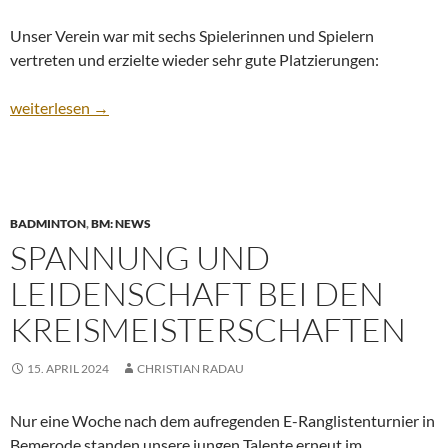
Unser Verein war mit sechs Spielerinnen und Spielern
vertreten und erzielte wieder sehr gute Platzierungen:
Tolle Leistungen und spannende Spiele
weiterlesen
→
BADMINTON
,
BM: NEWS
SPANNUNG UND
LEIDENSCHAFT BEI DEN
KREISMEISTERSCHAFTEN
15. APRIL 2024
CHRISTIAN RADAU
Nur eine Woche nach dem aufregenden E-Ranglistenturnier in
Bemerode standen unsere jungen Talente erneut im