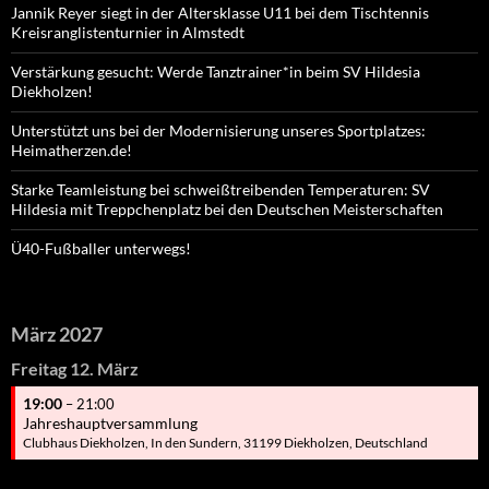
Jannik Reyer siegt in der Altersklasse U11 bei dem Tischtennis
Kreisranglistenturnier in Almstedt
Verstärkung gesucht: Werde Tanztrainer*in beim SV Hildesia
Diekholzen!
Unterstützt uns bei der Modernisierung unseres Sportplatzes:
Heimatherzen.de!
Starke Teamleistung bei schweißtreibenden Temperaturen: SV
Hildesia mit Treppchenplatz bei den Deutschen Meisterschaften
Ü40-Fußballer unterwegs!
März 2027
Freitag
12.
März
19:00
– 21:00
Jahreshauptversammlung
Clubhaus Diekholzen, In den Sundern, 31199 Diekholzen, Deutschland