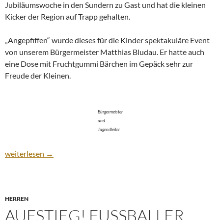
Jubiläumswoche in den Sundern zu Gast und hat die kleinen
Kicker der Region auf Trapp gehalten.
„Angepfiffen“ wurde dieses für die Kinder spektakuläre Event
von unserem Bürgermeister Matthias Bludau. Er hatte auch
eine Dose mit Fruchtgummi Bärchen im Gepäck sehr zur
Freude der Kleinen.
Bürgermeister
und
Jugendleiter
Ein Wochenende im Zeichen des Fußball! Fußballschule in Diekh
weiterlesen
→
HERREN
AUFSTIEG! FUSSBALLER F