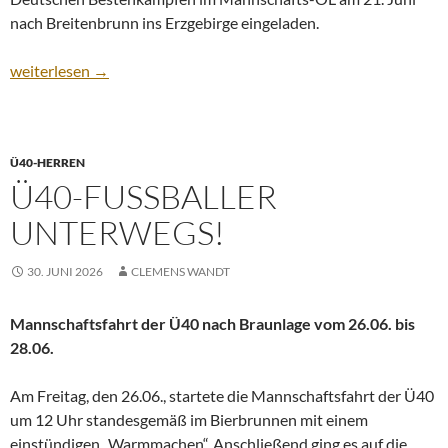
nach Breitenbrunn ins Erzgebirge eingeladen.
Starke Teamleistung bei schweißtreibenden Temperaturen: SV H
weiterlesen
→
Ü40-HERREN
Ü40-FUSSBALLER U
NTERWEGS!
30. JUNI 2026
CLEMENS WANDT
Mannschaftsfahrt der Ü40 nach Braunlage vom 26.06. bis
28.06.
Am Freitag, den 26.06., startete die Mannschaftsfahrt der Ü40
um 12 Uhr standesgemäß im Bierbrunnen mit einem
einstündigen „Warmmachen“. Anschließend ging es auf die