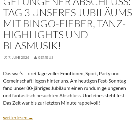
GELUNGENER ABSCHLUSS:
TAG 3 UNSERES JUBILÄUMS
MIT BINGO-FIEBER, TANZ-
HIGHLIGHTS UND
BLASMUSIK!
7. JUNI 2026
GEMBUS
Das war’s – drei Tage voller Emotionen, Sport, Party und
Gemeinschaft liegen hinter uns. Am heutigen Fest-Sonntag
fand unser 80-jähriges Jubiläum einen rundum gelungenen
und fantastisch besuchten Abschluss. Und eines steht fest:
Das Zelt war bis zur letzten Minute rappelvoll!
Ein absolut gelungener Abschluss: Tag 3 unseres Jubiläums mit 
weiterlesen
→