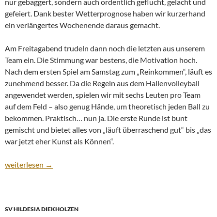
nur gebaggert, sondern auch ordentlich geflucht, gelacht und
gefeiert. Dank bester Wetterprognose haben wir kurzerhand
ein verlängertes Wochenende daraus gemacht.
Am Freitagabend trudeln dann noch die letzten aus unserem
Team ein. Die Stimmung war bestens, die Motivation hoch.
Nach dem ersten Spiel am Samstag zum „Reinkommen“, läuft es
zunehmend besser. Da die Regeln aus dem Hallenvolleyball
angewendet werden, spielen wir mit sechs Leuten pro Team
auf dem Feld – also genug Hände, um theoretisch jeden Ball zu
bekommen. Praktisch… nun ja. Die erste Runde ist bunt
gemischt und bietet alles von „läuft überraschend gut“ bis „das
war jetzt eher Kunst als Können“.
Strandturnier auf Langeoog – Sand und Sonne satt
weiterlesen
→
SV HILDESIA DIEKHOLZEN