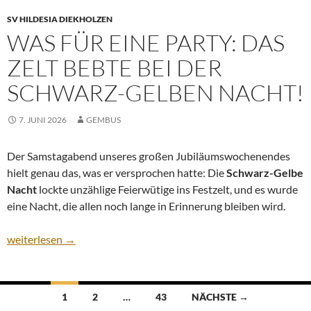
SV HILDESIA DIEKHOLZEN
WAS FÜR EINE PARTY: DAS
ZELT BEBTE BEI DER
SCHWARZ-GELBEN NACHT!
7. JUNI 2026
GEMBUS
Der Samstagabend unseres großen Jubiläumswochenendes
hielt genau das, was er versprochen hatte: Die
Schwarz-Gelbe
Nacht
lockte unzählige Feierwütige ins Festzelt, und es wurde
eine Nacht, die allen noch lange in Erinnerung bleiben wird.
Was für eine Party: Das Zelt bebte bei der Schwarz-Gelben Nach
weiterlesen
→
Beitragsnavigation
1
2
…
43
NÄCHSTE →