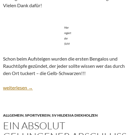
Vielen Dank dafür!
Hier
regiert
der
SVH!
Schon beim Aufsteigen wurden die ersten Bengalos und
Rauchtöpfe gezündet, der jeder sollte wissen wer das durch
den Ort tuckert – die Gelb-Schwarzen!!!
Aufstieg! Fußballer feiern die neue Klasse mit Treckerfahrt
weiterlesen
→
ALLGEMEIN
,
SPORTVEREIN
,
SV HILDESIA DIEKHOLZEN
EIN ABSOLUT