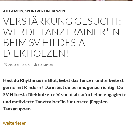
ALLGEMEIN
,
SPORTVEREIN
,
TANZEN
VERSTÄRKUNG GESUCHT:
WERDE TANZTRAINER*IN
BEIM SV HILDESIA
DIEKHOLZEN!
26. JULI 2026
GEMBUS
Hast du Rhythmus im Blut, liebst das Tanzen und arbeitest
gerne mit Kindern? Dann bist du bei uns genau richtig! Der
SV Hildesia Diekholzen e.V. sucht ab sofort eine engagierte
und motivierte Tanztrainer*in für unsere jüngsten
Tanzgruppen.
Verstärkung gesucht: Werde Tanztrainer*in beim SV Hildesia Di
weiterlesen
→