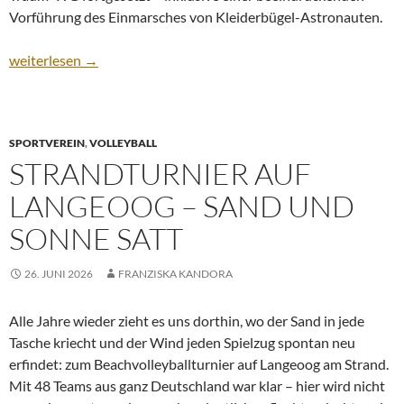
Vorführung des Einmarsches von Kleiderbügel-Astronauten.
Ü40-Fußballer unterwegs!
weiterlesen
→
SPORTVEREIN
,
VOLLEYBALL
STRANDTURNIER AUF
LANGEOOG – SAND UND
SONNE SATT
26. JUNI 2026
FRANZISKA KANDORA
Alle Jahre wieder zieht es uns dorthin, wo der Sand in jede
Tasche kriecht und der Wind jeden Spielzug spontan neu
erfindet: zum Beachvolleyballturnier auf Langeoog am Strand.
Mit 48 Teams aus ganz Deutschland war klar – hier wird nicht