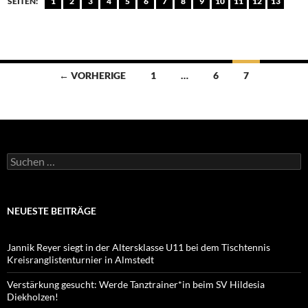
SEITEN:
1
2
3
4
5
6
7
8
9
10
11
12
13
Beitragsnavigation
← VORHERIGE
1
…
6
7
Suchen
nach:
NEUESTE BEITRÄGE
Jannik Reyer siegt in der Altersklasse U11 bei dem Tischtennis
Kreisranglistenturnier in Almstedt
Verstärkung gesucht: Werde Tanztrainer*in beim SV Hildesia
Diekholzen!