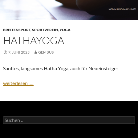
BREITENSPORT
,
SPORTVEREIN
,
YOGA
HATHAYOGA
7. JUNI 2023
GEMBUS
Sanftes, langsames Hatha Yoga, auch für Neueinsteiger
HathaYoga
weiterlesen
→
Suchen
nach: