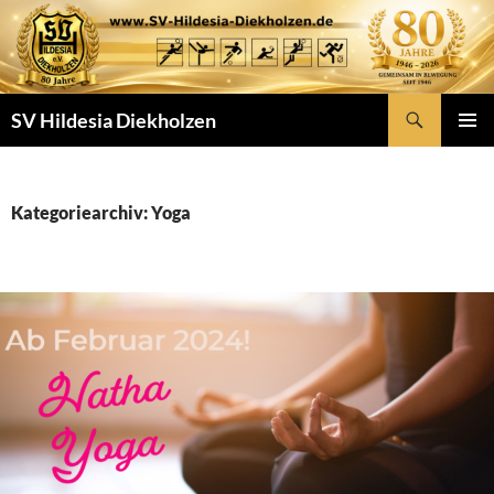
Zum
Inhalt
springen
Suchen
SV Hildesia Diekholzen
PRIMÄR
MENÜ
Kategoriearchiv: Yoga