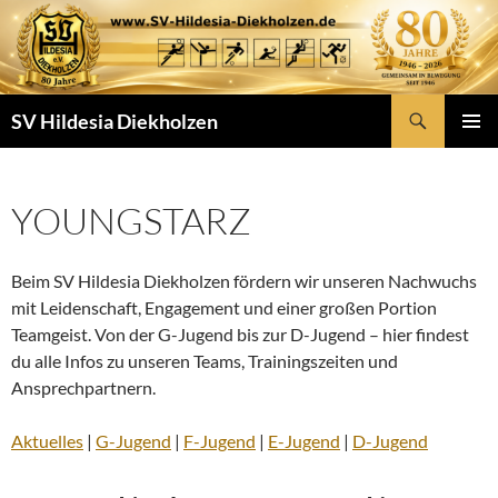
Zum
Inhalt
springen
Suchen
SV Hildesia Diekholzen
PRIMÄR
MENÜ
YOUNGSTARZ
Beim SV Hildesia Diekholzen fördern wir unseren Nachwuchs
mit Leidenschaft, Engagement und einer großen Portion
Teamgeist. Von der G-Jugend bis zur D-Jugend – hier findest
du alle Infos zu unseren Teams, Trainingszeiten und
Ansprechpartnern.
Aktuelles
|
G-Jugend
|
F-Jugend
|
E-Jugend
|
D-Jugend