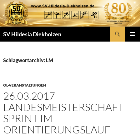
Zum
Inhalt
springen
Suchen
SV Hildesia Diekholzen
PRIMÄR
MENÜ
Schlagwortarchiv: LM
OL-VERANSTALTUNGEN
26.03.2017
LANDESMEISTERSCHAFT
SPRINT IM
ORIENTIERUNGSLAUF