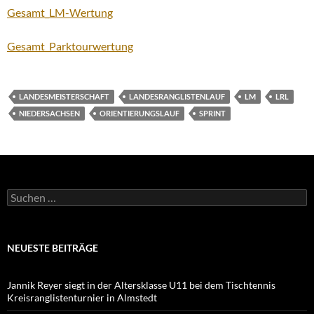
Gesamt_LM-Wertung
Gesamt_Parktourwertung
LANDESMEISTERSCHAFT
LANDESRANGLISTENLAUF
LM
LRL
NIEDERSACHSEN
ORIENTIERUNGSLAUF
SPRINT
Suchen
nach:
NEUESTE BEITRÄGE
Jannik Reyer siegt in der Altersklasse U11 bei dem Tischtennis
Kreisranglistenturnier in Almstedt