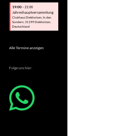
19:00
– 21:00
Jahreshauptversammlung
Clubhaus Diekholzen, In den
Sundern, 31199 Diekholzen,
Deutschland
Alle Termine anzeigen
Folge uns hier: