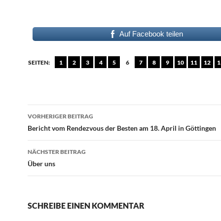
Auf Facebook teilen
SEITEN:
1
2
3
4
5
6
7
8
9
10
11
12
1
Beitragsnavigation
VORHERIGER BEITRAG
Bericht vom Rendezvous der Besten am 18. April in Göttingen
NÄCHSTER BEITRAG
Über uns
SCHREIBE EINEN KOMMENTAR