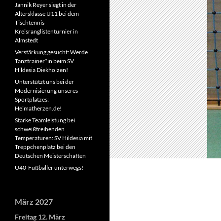
Jannik Reyer siegt in der
Altersklasse U11 bei dem
Tischtennis
Kreisranglistenturnier in
Almstedt
Verstärkung gesucht: Werde
Tanztrainer*in beim SV
Hildesia Diekholzen!
Unterstützt uns bei der
Modernisierung unseres
Sportplatzes:
Heimatherzen.de!
Starke Teamleistung bei
schweißtreibenden
Temperaturen: SV Hildesia mit
Treppchenplatz bei den
Deutschen Meisterschaften
Ü40-Fußballer unterwegs!
März 2027
Freitag
12.
März