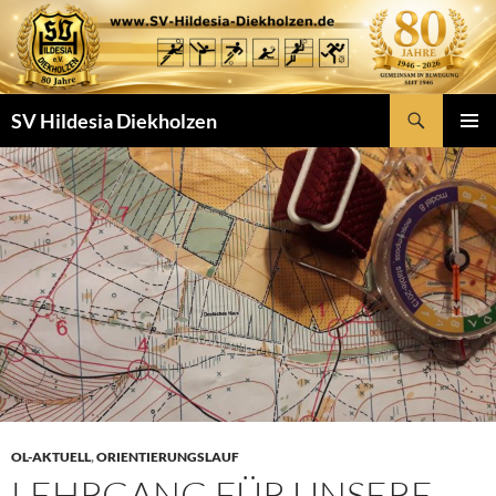
Zum
Inhalt
springen
Suchen
SV Hildesia Diekholzen
PRIMÄR
MENÜ
OL-AKTUELL
,
ORIENTIERUNGSLAUF
LEHRGANG FÜR UNSERE