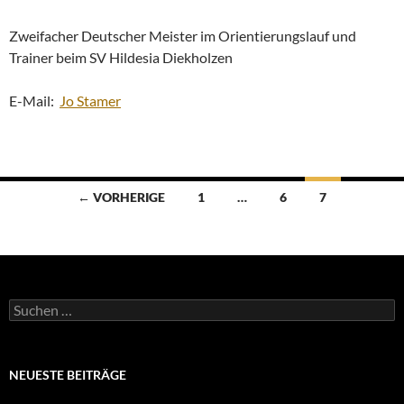
Zweifacher Deutscher Meister im Orientierungslauf und
Trainer beim SV Hildesia Diekholzen
E-Mail:
Jo Stamer
Beitragsnavigation
← VORHERIGE
1
…
6
7
Suchen
nach:
NEUESTE BEITRÄGE