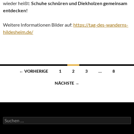
wieder heißt:
Schuhe schnüren und Diekholzen gemeinsam
entdecken!
Weitere Informationen Bilder auf:
https://tag-des-wanderns-
hildesheim.de/
Beitragsnavigation
← VORHERIGE
1
2
3
…
8
NÄCHSTE →
Suchen
nach: