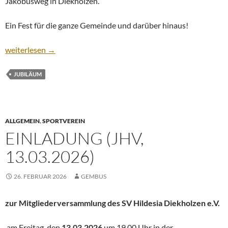
Jakobusweg in Diekholzen.
Ein Fest für die ganze Gemeinde und darüber hinaus!
Wir feiern 80 Jahre Gemeinschaft – Endlich wieder Zeltfest in D
weiterlesen
→
JUBILÄUM
ALLGEMEIN
,
SPORTVEREIN
EINLADUNG (JHV,
13.03.2026)
26. FEBRUAR 2026
GEMBUS
zur Mitgliederversammlung des SV Hildesia Diekholzen e.V.
am Freitag, den
13.03.2026
um 19.00 Uhr in der