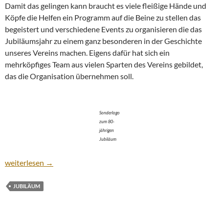
Damit das gelingen kann braucht es viele fleißige Hände und
Köpfe die Helfen ein Programm auf die Beine zu stellen das
begeistert und verschiedene Events zu organisieren die das
Jubiläumsjahr zu einem ganz besonderen in der Geschichte
unseres Vereins machen. Eigens dafür hat sich ein
mehrköpfiges Team aus vielen Sparten des Vereins gebildet,
das die Organisation übernehmen soll.
Sonderlogo
zum 80-
jährigen
Jubiläum
Das Wappen feiert mit: Sonderedition zum 80-jährigen Bestehe
weiterlesen
→
JUBILÄUM