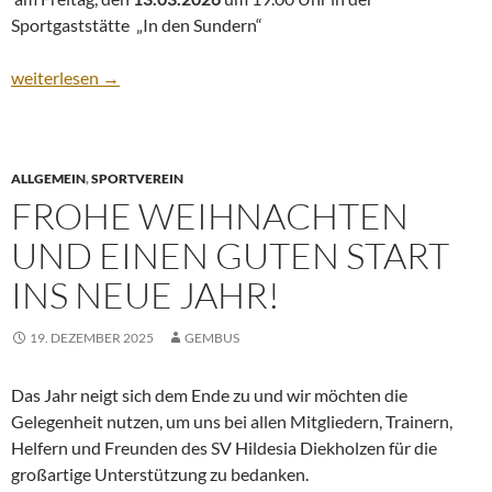
Sportgaststätte „In den Sundern“
Einladung (JHV, 13.03.2026)
weiterlesen
→
ALLGEMEIN
,
SPORTVEREIN
FROHE WEIHNACHTEN
UND EINEN GUTEN START
INS NEUE JAHR!
19. DEZEMBER 2025
GEMBUS
Das Jahr neigt sich dem Ende zu und wir möchten die
Gelegenheit nutzen, um uns bei allen Mitgliedern, Trainern,
Helfern und Freunden des SV Hildesia Diekholzen für die
großartige Unterstützung zu bedanken.