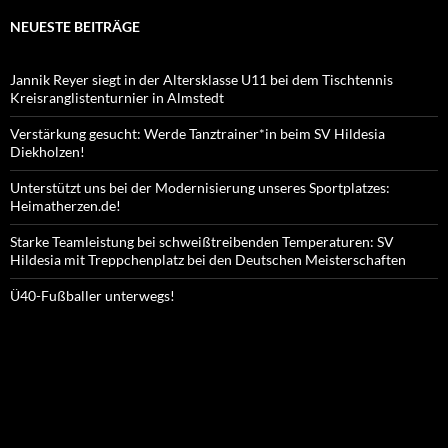
NEUESTE BEITRÄGE
Jannik Reyer siegt in der Altersklasse U11 bei dem Tischtennis
Kreisranglistenturnier in Almstedt
Verstärkung gesucht: Werde Tanztrainer*in beim SV Hildesia
Diekholzen!
Unterstützt uns bei der Modernisierung unseres Sportplatzes:
Heimatherzen.de!
Starke Teamleistung bei schweißtreibenden Temperaturen: SV
Hildesia mit Treppchenplatz bei den Deutschen Meisterschaften
Ü40-Fußballer unterwegs!