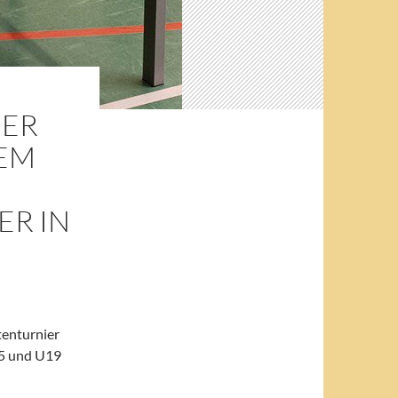
DER
DEM
ER IN
tenturnier
15 und U19