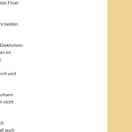
 das Final-
re beiden
 Diekholzen
ass im
.
urch und
 Johann
n nicht
ch
lf auch