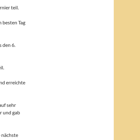
ier teil.
n besten Tag
 den 6.
l.
nd erreichte
auf sehr
r und gab
e nächste