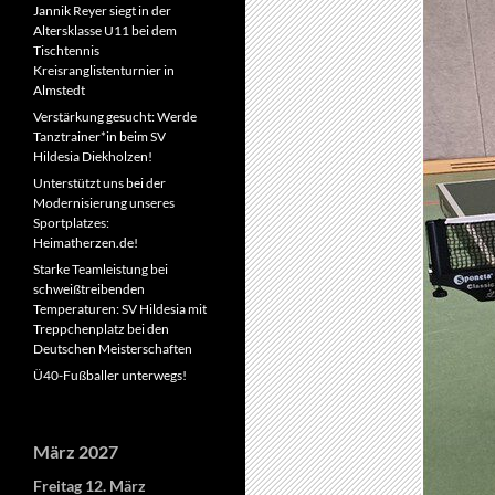
Jannik Reyer siegt in der
Altersklasse U11 bei dem
Tischtennis
Kreisranglistenturnier in
Almstedt
Verstärkung gesucht: Werde
Tanztrainer*in beim SV
Hildesia Diekholzen!
Unterstützt uns bei der
Modernisierung unseres
Sportplatzes:
Heimatherzen.de!
Starke Teamleistung bei
schweißtreibenden
Temperaturen: SV Hildesia mit
Treppchenplatz bei den
Deutschen Meisterschaften
Ü40-Fußballer unterwegs!
März 2027
Freitag
12.
März