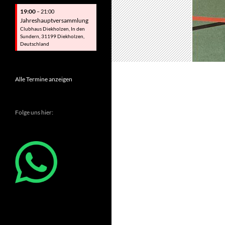
19:00
– 21:00
Jahreshauptversammlung
Clubhaus Diekholzen, In den
Sundern, 31199 Diekholzen,
Deutschland
Alle Termine anzeigen
Folge uns hier: