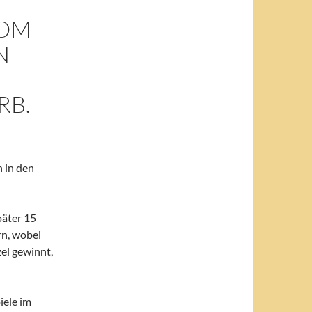
VOM
N
RB.
 in den
päter 15
rn, wobei
zel gewinnt,
iele im