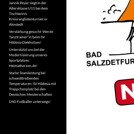
Jannik Reyer siegt in der
Altersklasse U11 bei dem
Tischtennis
Kreisranglistenturnier in
Almstedt
Verstärkung gesucht: Werde
Tanztrainer*in beim SV
Hildesia Diekholzen!
Unterstützt uns bei der
Modernisierung unseres
Sportplatzes:
Heimatherzen.de!
Starke Teamleistung bei
schweißtreibenden
Temperaturen: SV Hildesia mit
Treppchenplatz bei den
Deutschen Meisterschaften
Ü40-Fußballer unterwegs!