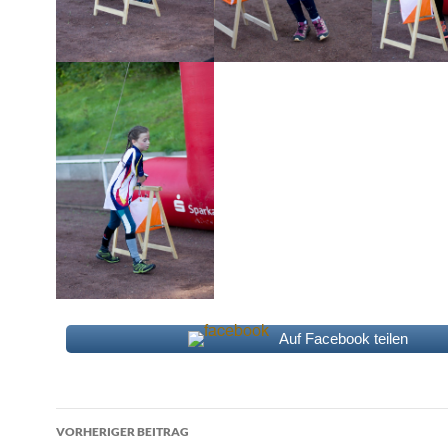
Auf Facebook teilen
Beitragsnavigation
VORHERIGER BEITRAG