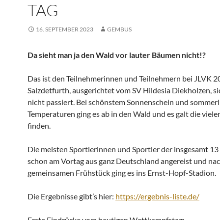
TAG
16. SEPTEMBER 2023
GEMBUS
Da sieht man ja den Wald vor lauter Bäumen nicht!?
Das ist den Teilnehmerinnen und Teilnehmern bei JLVK 2
Salzdetfurth, ausgerichtet vom SV Hildesia Diekholzen, si
nicht passiert. Bei schönstem Sonnenschein und sommerl
Temperaturen ging es ab in den Wald und es galt die viele
finden.
Die meisten Sportlerinnen und Sportler der insgesamt 13
schon am Vortag aus ganz Deutschland angereist und na
gemeinsamen Frühstück ging es ins Ernst-Hopf-Stadion.
Die Ergebnisse gibt’s hier:
https://ergebnis-liste.de/
Erste Eindrücke vom heutigen Wettkampfstag: