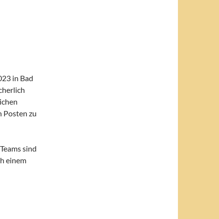
023 in Bad
cherlich
ichen
n Posten zu
 Teams sind
ch einem