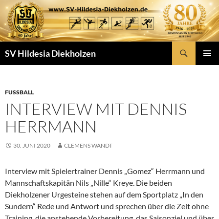
Zum
Inhalt
springen
Suchen
SV Hildesia Diekholzen
PRIMÄR
MENÜ
FUSSBALL
INTERVIEW MIT DENNIS
HERRMANN
30. JUNI 2020
CLEMENS WANDT
Interview mit Spielertrainer Dennis „Gomez“ Herrmann und
Mannschaftskapitän Nils „Nille“ Kreye. Die beiden
Diekholzener Urgesteine stehen auf dem Sportplatz „In den
Sundern“ Rede und Antwort und sprechen über die Zeit ohne
Training, die anstehende Vorbereitung, das Saisonziel und über