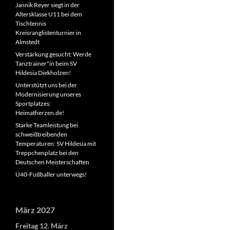
Jannik Reyer siegt in der
Altersklasse U11 bei dem
Tischtennis
Kreisranglistenturnier in
Almstedt
Verstärkung gesucht: Werde
Tanztrainer*in beim SV
Hildesia Diekholzen!
Unterstützt uns bei der
Modernisierung unseres
Sportplatzes:
Heimatherzen.de!
Starke Teamleistung bei
schweißtreibenden
Temperaturen: SV Hildesia mit
Treppchenplatz bei den
Deutschen Meisterschaften
Ü40-Fußballer unterwegs!
März 2027
Freitag
12.
März