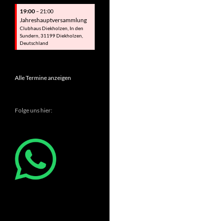
19:00
– 21:00
Jahreshauptversammlung
Clubhaus Diekholzen, In den
Sundern, 31199 Diekholzen,
Deutschland
Alle Termine anzeigen
Folge uns hier: