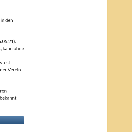
 in den
.05.21):
t, kann ohne
vtest.
 der Verein
eren
 bekannt