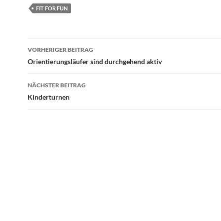
FIT FOR FUN
Beitragsnavigation
VORHERIGER BEITRAG
Orientierungsläufer sind durchgehend aktiv
NÄCHSTER BEITRAG
Kinderturnen