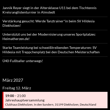
Jannik Reyer siegt in der Altersklasse U11 bei dem Tischtennis
Kreisranglistenturnier in Almstedt
Verstärkung gesucht: Werde Tanztrainer*in beim SV Hildesia
Diekholzen!
Unterstützt uns bei der Modernisierung unseres Sportplatzes:
Heimatherzen.de!
Starke Teamleistung bei schweißtreibenden Temperaturen: SV
Hildesia mit Treppchenplatz bei den Deutschen Meisterschaften
Ü40-Fußballer unterwegs!
März 2027
Freitag
12.
März
19:00
– 21:00
Jahreshauptversammlung
Clubhaus Diekholzen, In den Sundern, 31199 Diekholzen, Deutschland