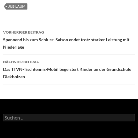
JUBILÄUM
Beitragsnavigation
VORHERIGER BEITRAG
Spannend bis zum Schluss: Saison endet trotz starker Leistung mit
Niederlage
NÄCHSTER BEITRAG
Das TTVN-Tischtennis-Mobil begeistert Kinder an der Grundschule
Diekholzen
Suchen
nach: