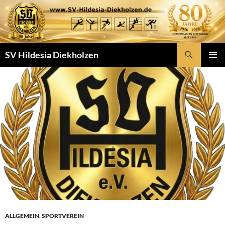
Zum
Inhalt
springen
Suchen
SV Hildesia Diekholzen
PRIMÄR
MENÜ
ALLGEMEIN
,
SPORTVEREIN