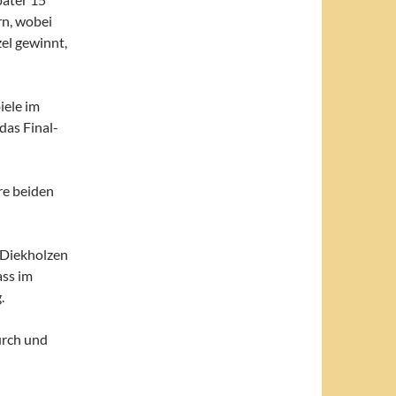
rn, wobei
zel gewinnt,
iele im
 das Final-
re beiden
 Diekholzen
ass im
.
urch und