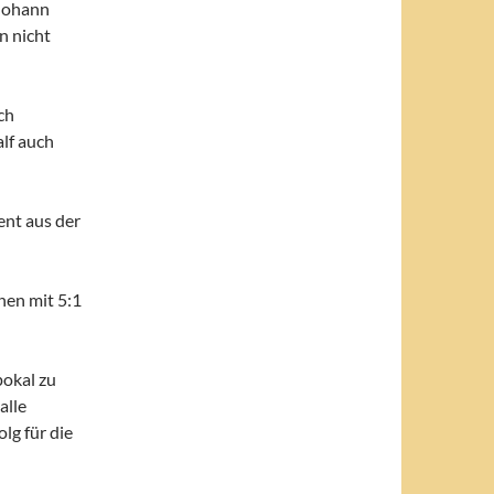
 Johann
n nicht
ch
lf auch
ent aus der
nen mit 5:1
pokal zu
alle
lg für die