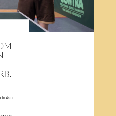
VOM
N
RB.
 in den
päter 15