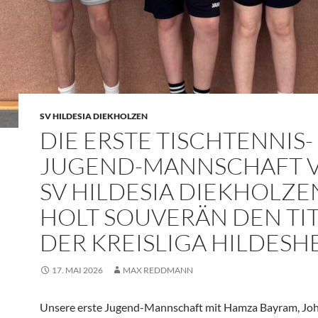
SV HILDESIA DIEKHOLZEN
DIE ERSTE TISCHTENNIS-
JUGEND-MANNSCHAFT 
SV HILDESIA DIEKHOLZE
HOLT SOUVERÄN DEN TIT
DER KREISLIGA HILDESH
17. MAI 2026
MAX REDDMANN
Unsere erste Jugend-Mannschaft mit Hamza Bayram, Jo