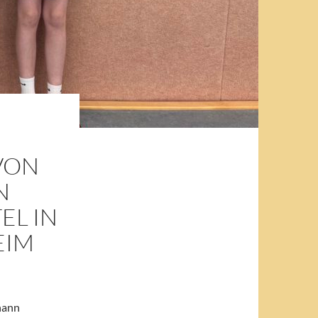
VON
N
EL IN
EIM
hann