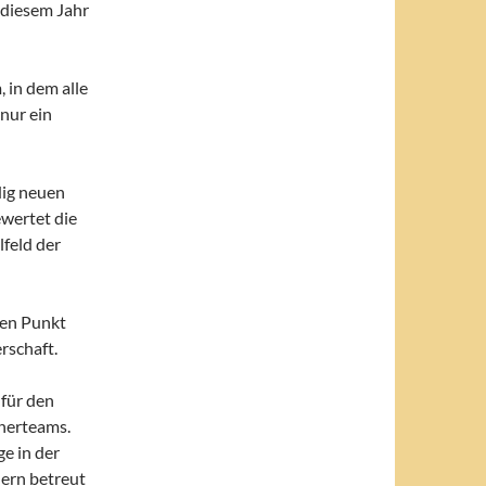
 diesem Jahr
, in dem alle
 nur ein
dig neuen
wertet die
lfeld der
inen Punkt
rschaft.
 für den
inerteams.
ge in der
nern betreut