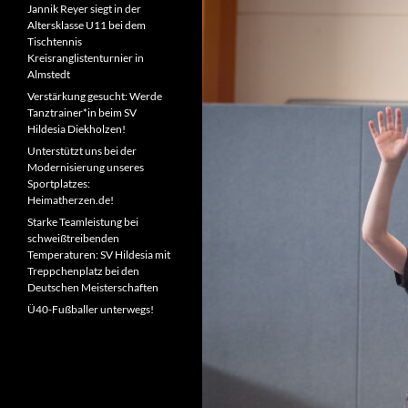
Jannik Reyer siegt in der
Altersklasse U11 bei dem
Tischtennis
Kreisranglistenturnier in
Almstedt
Verstärkung gesucht: Werde
Tanztrainer*in beim SV
Hildesia Diekholzen!
Unterstützt uns bei der
Modernisierung unseres
Sportplatzes:
Heimatherzen.de!
Starke Teamleistung bei
schweißtreibenden
Temperaturen: SV Hildesia mit
Treppchenplatz bei den
Deutschen Meisterschaften
Ü40-Fußballer unterwegs!