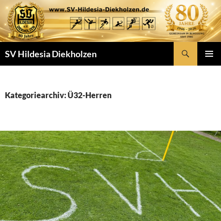
Zum
Inhalt
springen
Suchen
SV Hildesia Diekholzen
PRIMÄR
MENÜ
Kategoriearchiv: Ü32-Herren