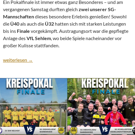
Ein Pokalfinale ist immer etwas ganz Besonderes – und am
vergangenen Samstag durften gleich
zwei unserer SG-
Mannschaften
dieses besondere Erlebnis genießen! Sowohl
die
Ü40
als auch die
Ü32
hatten sich mit starken Leistungen
bis ins
Finale
vorgekämpft. Austragungsort war die gepflegte
Anlage des
VfL Sehlem
, wo beide Spiele nacheinander vor
großer Kulisse stattfanden.
Doppelt im Finale – doppelt gefeiert!
weiterlesen
→