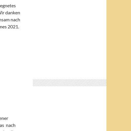
segnetes
Wir danken
insam nach
ames 2021.
ener
was nach