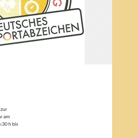
 zur
ar am
6:30 h bis