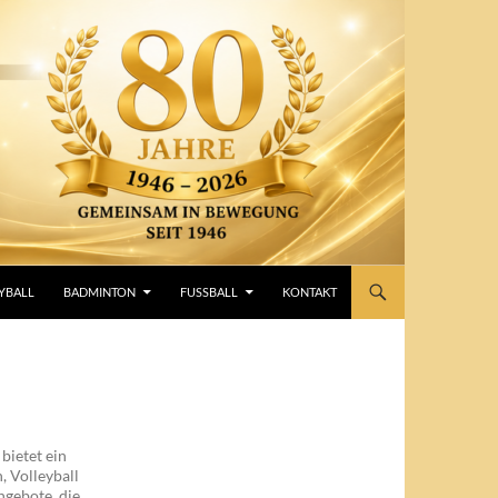
YBALL
BADMINTON
FUSSBALL
KONTAKT
bietet ein
, Volleyball
ngebote, die