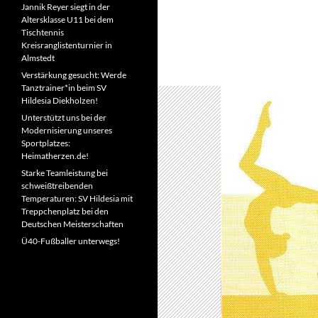
Jannik Reyer siegt in der
Altersklasse U11 bei dem
Tischtennis
Kreisranglistenturnier in
Almstedt
Verstärkung gesucht: Werde
Tanztrainer*in beim SV
Hildesia Diekholzen!
Unterstützt uns bei der
Modernisierung unseres
Sportplatzes:
Heimatherzen.de!
Starke Teamleistung bei
schweißtreibenden
Temperaturen: SV Hildesia mit
Treppchenplatz bei den
Deutschen Meisterschaften
Ü40-Fußballer unterwegs!