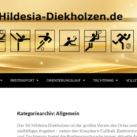
BREITENSPORT
ORIENTIERUNGSLAUF
TISCHTENNIS
VOLLE
Kategoriearchiv: Allgemein
Der SV Hildesia Diekholzen ist der größte Verein des Ortes und 
vielfältiges Angebot – neben den Klassikern Fußball, Badminton
und Tischtennis bietet die Breitensportsparte immer aktuelle A