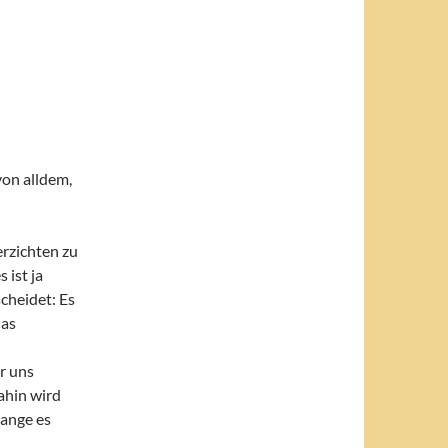
on alldem,
rzichten zu
 ist ja
cheidet: Es
das
r uns
ahin wird
lange es