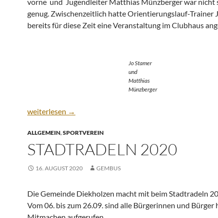
vorne und Jugendleiter Matthias Münzberger war nicht 
genug. Zwischenzeitlich hatte Orientierungslauf-Trainer 
bereits für diese Zeit eine Veranstaltung im Clubhaus an
Jo Stamer
und
Matthias
Münzberger
Vereinsleben gelebt
weiterlesen
→
ALLGEMEIN
,
SPORTVEREIN
STADTRADELN 2020
16. AUGUST 2020
GEMBUS
Die Gemeinde Diekholzen macht mit beim Stadtradeln 20
Vom 06. bis zum 26.09. sind alle Bürgerinnen und Bürger 
Mitmachen aufgerufen.