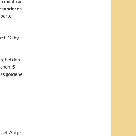
n mit ihren
esonderes
parte
rch Gaby
n, bei den
chen, 5
das goldene
sel, Antje