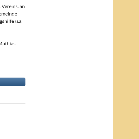
 Vereins, an
Gemeinde
gshilfe
u.a.
 Mathias