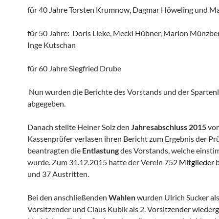
für 40 Jahre Torsten Krumnow, Dagmar Höweling und Ma
für 50 Jahre:
Doris Lieke, Mecki Hübner, Marion Münzbe
Inge Kutschan
für 60 Jahre Siegfried Drube
Nun wurden die Berichte des Vorstands und der Spartenl
abgegeben.
Danach stellte Heiner Solz den
Jahresabschluss 2015
vor
Kassenprüfer verlasen ihren Bericht zum Ergebnis der Pr
beantragten die
Entlastung
des Vorstands, welche einstim
wurde. Zum 31.12.2015 hatte der Verein 752
Mitglieder
b
und 37 Austritten.
Bei den anschließenden
Wahlen
wurden Ulrich Sucker als
Vorsitzender und Claus Kubik als 2. Vorsitzender wiederg