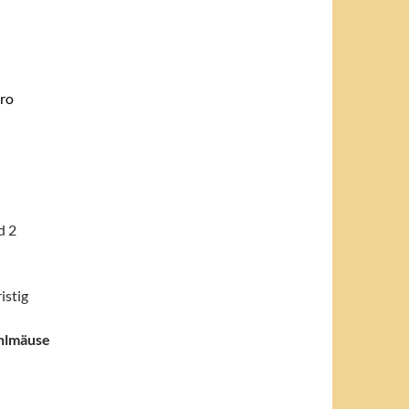
ro
d 2
istig
hlmäuse