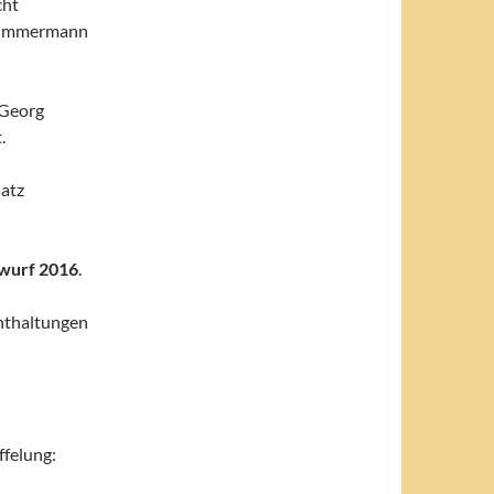
cht
 Zimmermann
 Georg
.
satz
wurf 2016
.
nthaltungen
ffelung: