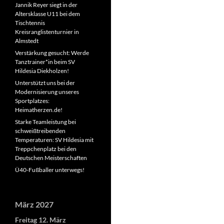
Jannik Reyer siegt in der
Altersklasse U11 bei dem
Tischtennis
Kreisranglistenturnier in
Almstedt
Verstärkung gesucht: Werde
Tanztrainer*in beim SV
Hildesia Diekholzen!
Unterstützt uns bei der
Modernisierung unseres
Sportplatzes:
Heimatherzen.de!
Starke Teamleistung bei
schweißtreibenden
Temperaturen: SV Hildesia mit
Treppchenplatz bei den
Deutschen Meisterschaften
Ü40-Fußballer unterwegs!
März 2027
Freitag
12.
März