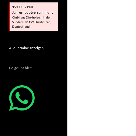
19:00
– 21:00
Jahreshauptversammlung
Clubhaus Diekholzen, In den
Sundern, 31199 Diekholzen,
Deutschland
Alle Termine anzeigen
Folge uns hier: