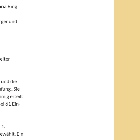
ria Ring
rger und
eiter
 und die
üfung.
.
Sie
mig erteilt
ei 61 Ein-
 1.
ewählt. Ein