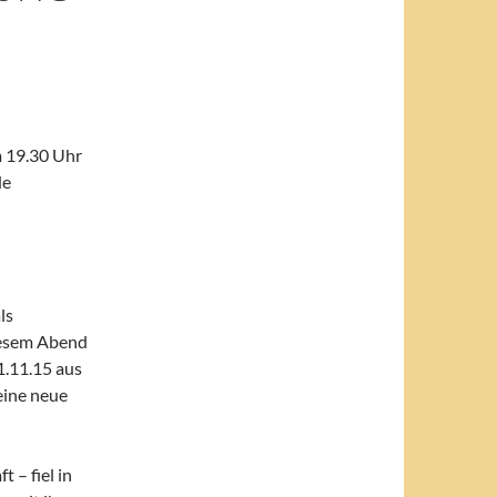
 19.30 Uhr
de
ls
iesem Abend
1.11.15 aus
eine neue
 – fiel in