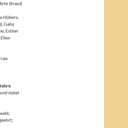
irte Strauß
ia Hübers,
gl, Gaby
me, Esther
 Ellen
rcao
 Jahre
und dabei
wald,
geehrt;