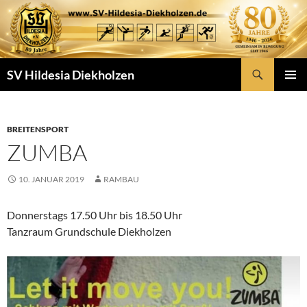
Zum
Inhalt
springen
Suchen
SV Hildesia Diekholzen
PRIMÄR
MENÜ
BREITENSPORT
ZUMBA
10. JANUAR 2019
RAMBAU
Donnerstags 17.50 Uhr bis 18.50 Uhr
Tanzraum Grundschule Diekholzen