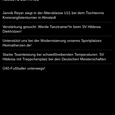
g
-
Jannik Reyer siegt in der Altersklasse U11 bei dem Tischtennis
N
Kreisranglistenturnier in Almstedt
a
Verstärkung gesucht: Werde Tanztrainer*in beim SV Hildesia
v
Diekholzen!
i
Unterstützt uns bei der Modernisierung unseres Sportplatzes:
g
Heimatherzen.de!
a
t
Starke Teamleistung bei schweißtreibenden Temperaturen: SV
Hildesia mit Treppchenplatz bei den Deutschen Meisterschaften
i
o
Ü40-Fußballer unterwegs!
n