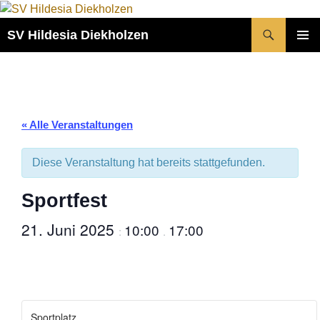
Zum
Inhalt
Suchen
SV Hildesia Diekholzen
springen
PRIMÄR
MENÜ
« Alle Veranstaltungen
Diese Veranstaltung hat bereits stattgefunden.
Sportfest
21. Juni 2025
10:00
17:00
:
.
Sportplatz