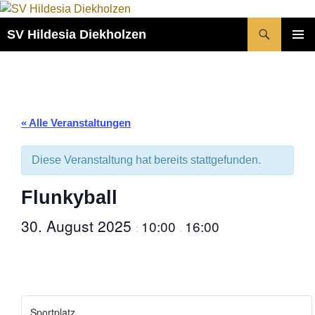
Zum
Inhalt
Suchen
SV Hildesia Diekholzen
springen
PRIMÄR
MENÜ
« Alle Veranstaltungen
Diese Veranstaltung hat bereits stattgefunden.
Flunkyball
30. August 2025
10:00
16:00
:
.
Sportplatz