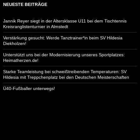
NEUESTE BEITRÄGE
g
-
N
Jannik Reyer siegt in der Altersklasse U11 bei dem Tischtennis
Kreisranglistenturnier in Almstedt
a
v
Verstärkung gesucht: Werde Tanztrainer*in beim SV Hildesia
i
Diekholzen!
g
Unterstützt uns bei der Modernisierung unseres Sportplatzes:
a
Heimatherzen.de!
t
Starke Teamleistung bei schweißtreibenden Temperaturen: SV
i
Hildesia mit Treppchenplatz bei den Deutschen Meisterschaften
o
n
Ü40-Fußballer unterwegs!