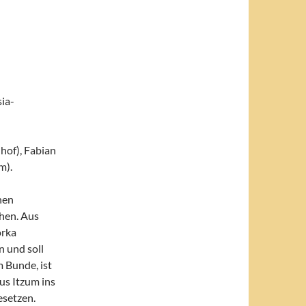
.
sia-
hof), Fabian
m).
nen
ehen. Aus
orka
n und soll
m Bunde, ist
us Itzum ins
esetzen.