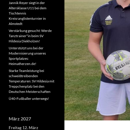
Jannik Reyer siegt in der
Altersklasse U11 bei dem
Tischtennis
Kreisranglistenturnier in
Almstedt
Verstärkung gesucht: Werde
Tanztrainer*in beim SV
Hildesia Diekholzen!
Unterstützt uns bei der
Modernisierung unseres
Sportplatzes:
Heimatherzen.de!
Starke Teamleistung bei
schweißtreibenden
Temperaturen: SV Hildesia mit
Treppchenplatz bei den
Deutschen Meisterschaften
Ü40-Fußballer unterwegs!
März 2027
Freitag
12.
März