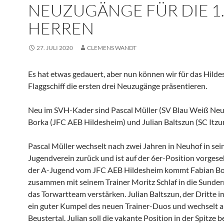
NEUZUGÄNGE FÜR DIE 1
HERREN
27. JULI 2020
CLEMENS WANDT
Es hat etwas gedauert, aber nun können wir für das Hilde
Flaggschiff die ersten drei Neuzugänge präsentieren.
Neu im SVH-Kader sind Pascal Müller (SV Blau Weiß Neu
Borka (JFC AEB Hildesheim) und Julian Baltszun (SC Itzu
Pascal Müller wechselt nach zwei Jahren in Neuhof in sei
Jugendverein zurück und ist auf der 6er-Position vorges
der A-Jugend vom JFC AEB Hildesheim kommt Fabian B
zusammen mit seinem Trainer Moritz Schlaf in die Sunder
das Torwartteam verstärken. Julian Baltszun, der Dritte i
ein guter Kumpel des neuen Trainer-Duos und wechselt a
Beustertal. Julian soll die vakante Position in der Spitze b