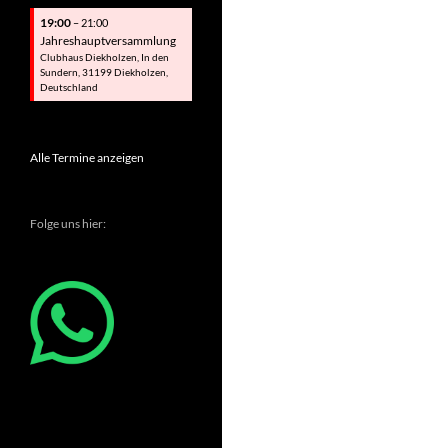
19:00
– 21:00
Jahreshauptversammlung
Clubhaus Diekholzen, In den
Sundern, 31199 Diekholzen,
Deutschland
Alle Termine anzeigen
Folge uns hier: